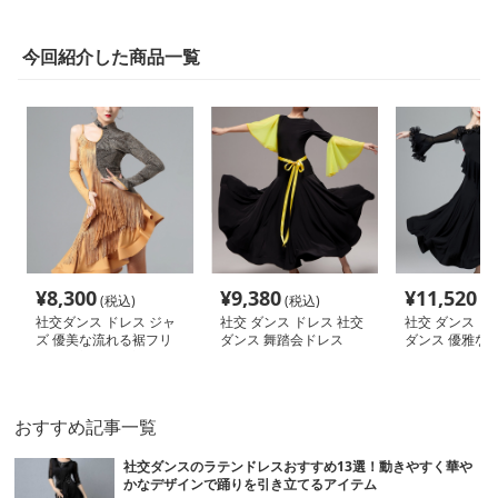
今回紹介した商品一覧
¥
8,300
¥
9,380
¥
11,520
(税込)
(税込)
(税
社交ダンス ドレス ジャ
社交 ダンス ドレス 社交
社交 ダンス ド
ズ 優美な流れる裾フリ
ダンス 舞踏会ドレス
ダンス 優雅な舞
ンジ社交ダンス衣装
アスリーブ 社
ドレス
おすすめ記事一覧
社交ダンスのラテンドレスおすすめ13選！動きやすく華や
かなデザインで踊りを引き立てるアイテム