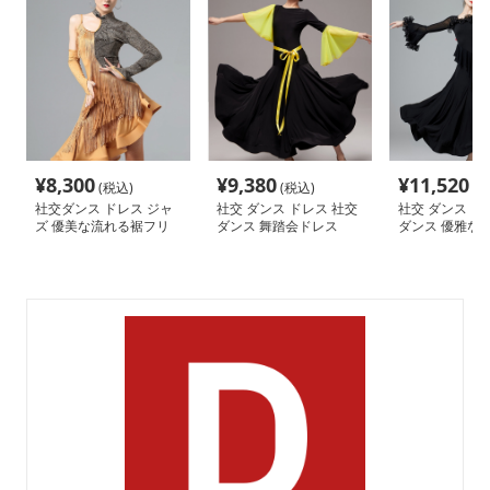
¥
8,300
¥
9,380
¥
11,520
(税込)
(税込)
(税
社交ダンス ドレス ジャ
社交 ダンス ドレス 社交
社交 ダンス ド
ズ 優美な流れる裾フリ
ダンス 舞踏会ドレス
ダンス 優雅な舞
ンジ社交ダンス衣装
アスリーブ 社
ドレス