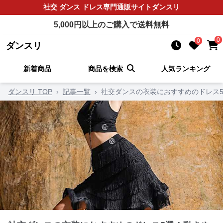
社交 ダンス ドレス
専門通販サイト
ダンスリ
5,000
円以上のご購入で送料無料
0
0
ダンスリ
新着商品
商品を検索
人気ランキング
ダンスリ TOP
›
記事一覧
›
社交ダンスの衣装におすすめのドレス