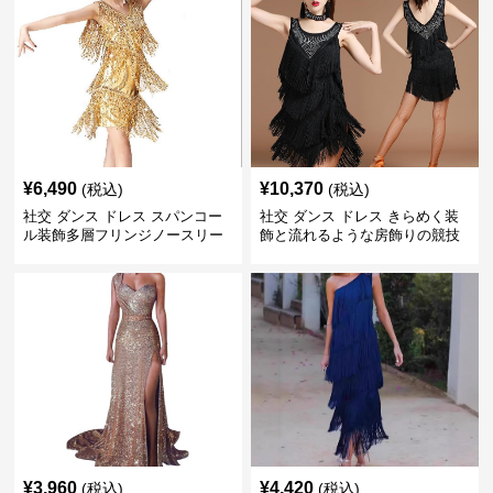
¥
6,490
¥
10,370
(税込)
(税込)
社交 ダンス ドレス スパンコー
社交 ダンス ドレス きらめく装
ル装飾多層フリンジノースリー
飾と流れるような房飾りの競技
ブドレス
用衣装
¥
3,960
¥
4,420
(税込)
(税込)