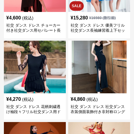
SALE
¥
4,600
¥
15,280
(税込)
¥
16980
(割引前)
社交 ダンス ドレス チョーカー
社交 ダンス ドレス 優美フリル
付き社交ダンス用セパレート長
社交ダンス長袖練習着上下セッ
袖シャツセット
ト
¥
4,270
¥
4,860
(税込)
(税込)
社交 ダンス ドレス 花柄刺繍透
社交 ダンス ドレス 社交ダンス
け袖段々フリル社交ダンス用ド
衣装側面装飾付き非対称ロング
レス
裾ドレス