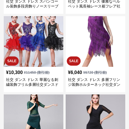
社交 ダンス ドレス スパンコー
社交 ダンス ドレス 優雅なベル
ル装飾多段房飾りノースリーブ
ベット風長袖レース裾フレア社
競技用衣装
交ドレス
SALE
SALE
¥
10,300
¥
6,040
¥
11450
(割引前)
¥
6720
(割引前)
社交 ダンス ドレス 華麗なる刺
社交 ダンス ドレス 多層フリン
繍装飾フリル多層社交ダンスド
ジ装飾ホルターネック社交ダン
レス
スドレス