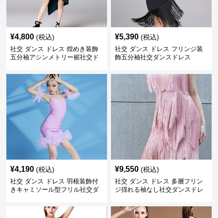
¥
4,800
¥
5,390
(税込)
(税込)
社交 ダンス ドレス 煌めき装飾
社交 ダンス ドレス フリンジ装
五分袖アシンメトリー裾社交ド
飾五分袖社交ダンスドレス
レス
¥
4,190
¥
9,550
(税込)
(税込)
社交 ダンス ドレス 羽根装飾付
社交 ダンス ドレス 多層フリン
きキャミソール型フリル社交ダ
ジ揺れる袖なし社交ダンスドレ
ンスドレス
ス