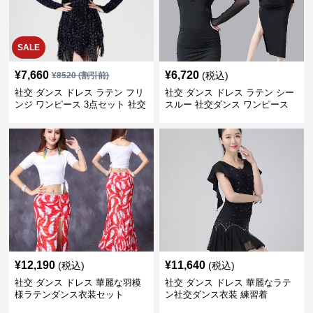
SALE
¥
7,660
¥
6,720
(税込)
¥
8520
(割引前)
社交 ダンス ドレス ラテン フリ
社交 ダンス ドレス ラテン シー
ンジ ワンピース 3点セット 社交
スルー 社交ダンス ワンピース
ダンス衣装
新作
¥
12,190
¥
11,640
(税込)
(税込)
社交 ダンス ドレス 華麗な羽模
社交 ダンス ドレス 華麗なラテ
様ラテンダンス衣装セット
ン社交ダンス衣装 練習着