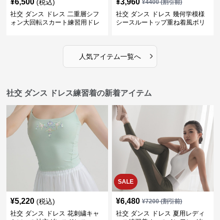
¥
6,500
¥
3,960
(税込)
¥
4400
(割引前)
社交 ダンス ドレス 二重層シフ
社交 ダンス ドレス 幾何学模様
ォン大回転スカート練習用ドレ
シースルートップ重ね着風ボリ
ス
ュームスカートドレス
›
人気アイテム一覧へ
社交 ダンス ドレス練習着の新着アイテム
SALE
¥
5,220
¥
6,480
(税込)
¥
7200
(割引前)
社交 ダンス ドレス 花刺繍キャ
社交 ダンス ドレス 夏用レディ