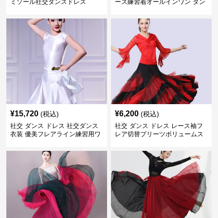
ミソール社交ダンスドレス
ース練習着オールインワン ダン
ス
¥
15,720
¥
6,200
(税込)
(税込)
社交 ダンス ドレス 社交ダンス
社交 ダンス ドレス レース袖フ
衣装 優美フレアライン練習用ワ
レア切替プリーツボリュームス
ンピース
カート練習着