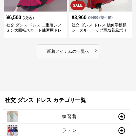
SALE
¥
6,500
¥
3,960
(税込)
¥
4400
(割引前)
社交 ダンス ドレス 二重層シフ
社交 ダンス ドレス 幾何学模様
ォン大回転スカート練習用ドレ
シースルートップ重ね着風ボリ
ス
ュームスカートドレス
›
新着アイテムの一覧へ
社交 ダンス ドレス カテゴリ一覧
練習着
ラテン