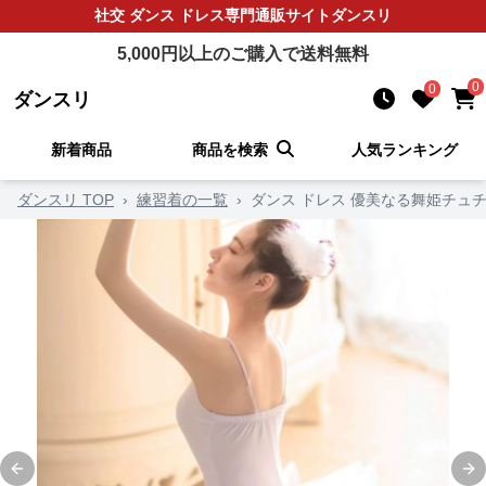
社交 ダンス ドレス
専門通販サイト
ダンスリ
5,000
円以上のご購入で送料無料
0
0
ダンスリ
新着商品
商品を検索
人気ランキング
ダンスリ TOP
›
練習着の一覧
›
ダンス ドレス 優美なる舞姫チュ
Previous slide
Ne