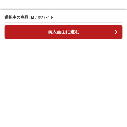
選択中の商品: M / ホワイト
選択中の商品: M / ホワイト
購入画面に進む
購入画面に進む
ダンスリ
について
会社概要