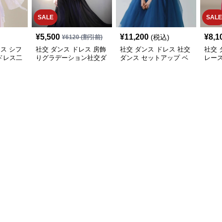
SALE
SALE
¥
5,500
¥
11,200
¥
8,1
(税込)
¥
6120
(割引前)
レス シフ
社交 ダンス ドレス 房飾
社交 ダンス ドレス 社交
社交 
ドレス二
りグラデーション社交ダ
ダンス セットアップ ベ
レー
ンスドレスセットアップ
アトップチュール舞踏会
風ロ
用長裾衣装