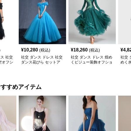
¥
10,280
¥
18,260
¥
4,8
)
(税込)
(税込)
レス 社交
社交 ダンス ドレス 社交
社交 ダンス ドレス 煌め
社交 
空オフシ
ダンス花びら セットア
くビジュー装飾オフショ
めく
ルセット
ップロングドレス
ルダー社交ダンスセット
き社
アップ
プ
おすすめアイテム