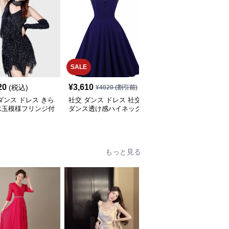
SALE
20
¥
3,610
¥
4,260
(税込)
(税込)
¥
4020
(割引前)
ダンス ドレス きら
社交 ダンス ドレス 社交
社交 ダンス ドレス 花柄
水玉模様フリンジ付
ダンス透け感ハイネック
総レース半袖アシンメト
交ダンスセットアッ
膝丈フレアセットアップ
リー裾ドレス
もっと見る