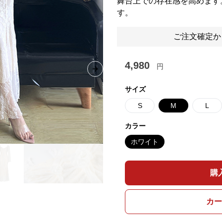
舞台上での存在感を高めます
す。
ご注文確定か
4,980
円
Next slide
サイズ
S
M
L
カラー
ホワイト
購
カー