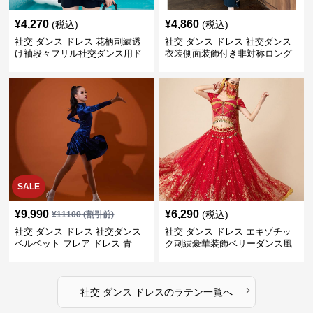
¥
4,270
¥
4,860
(税込)
(税込)
社交 ダンス ドレス 花柄刺繍透
社交 ダンス ドレス 社交ダンス
け袖段々フリル社交ダンス用ド
衣装側面装飾付き非対称ロング
レス
裾ドレス
SALE
¥
9,990
¥
6,290
(税込)
¥
11100
(割引前)
社交 ダンス ドレス 社交ダンス
社交 ダンス ドレス エキゾチッ
ベルベット フレア ドレス 青
ク刺繍豪華装飾ベリーダンス風
セパレートドレス
›
社交 ダンス ドレス
の
ラテン
一覧へ