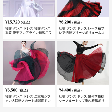
¥
15,720
¥
6,200
(税込)
(税込)
社交 ダンス ドレス 社交ダンス
社交 ダンス ドレス レース袖フ
衣装 優美フレアライン練習用ワ
レア切替プリーツボリュームス
ンピース
カート練習着
¥
6,500
¥
4,400
(税込)
(税込)
社交 ダンス ドレス 二重層シフ
社交 ダンス ドレス 幾何学模様
ォン大回転スカート練習用ドレ
シースルートップ重ね着風ボリ
ス
ュームスカートドレス