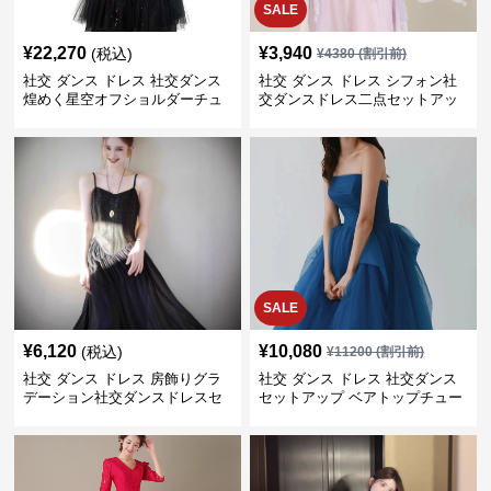
SALE
¥
22,270
¥
3,940
(税込)
¥
4380
(割引前)
社交 ダンス ドレス 社交ダンス
社交 ダンス ドレス シフォン社
煌めく星空オフショルダーチュ
交ダンスドレス二点セットアッ
ールセットアップ
プ
SALE
¥
6,120
¥
10,080
(税込)
¥
11200
(割引前)
社交 ダンス ドレス 房飾りグラ
社交 ダンス ドレス 社交ダンス
デーション社交ダンスドレスセ
セットアップ ベアトップチュー
ットアップ
ル舞踏会用長裾衣装