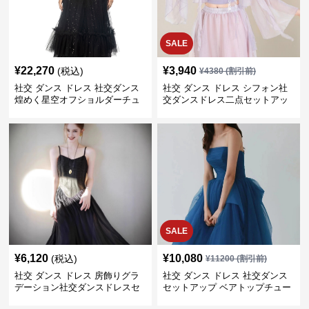
SALE
¥
22,270
¥
3,940
(税込)
¥
4380
(割引前)
社交 ダンス ドレス 社交ダンス
社交 ダンス ドレス シフォン社
煌めく星空オフショルダーチュ
交ダンスドレス二点セットアッ
ールセットアップ
プ
SALE
¥
6,120
¥
10,080
(税込)
¥
11200
(割引前)
社交 ダンス ドレス 房飾りグラ
社交 ダンス ドレス 社交ダンス
デーション社交ダンスドレスセ
セットアップ ベアトップチュー
ットアップ
ル舞踏会用長裾衣装