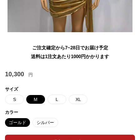
ご注文確定から7~28日でお届け予定
送料は1注文あたり
1000
円かかります
10,300
円
サイズ
S
M
L
XL
カラー
ゴールド
シルバー