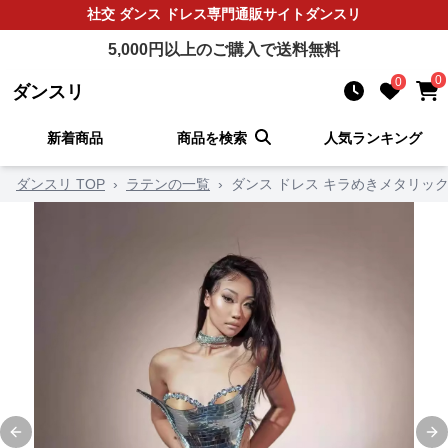
社交 ダンス ドレス
専門通販サイト
ダンスリ
5,000
円以上のご購入で送料無料
0
0
ダンスリ
新着商品
商品を検索
人気ランキング
ダンスリ TOP
›
ラテンの一覧
›
ダンス ドレス キラめきメタリッ
Previous slide
Ne