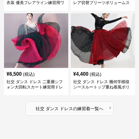
衣装 優美フレアライン練習用ワ
レア切替プリーツボリュームス
ンピース
カート練習着
¥
6,500
¥
4,400
(税込)
(税込)
社交 ダンス ドレス 二重層シフ
社交 ダンス ドレス 幾何学模様
ォン大回転スカート練習用ドレ
シースルートップ重ね着風ボリ
ス
ュームスカートドレス
›
社交 ダンス ドレス
の
練習着
一覧へ