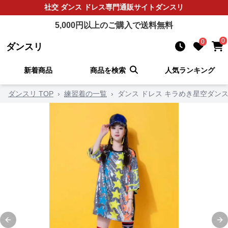
社交 ダンス ドレス
専門通販サイト
ダンスリ
5,000
円以上のご購入で送料無料
0
0
ダンスリ
新着商品
商品を検索
人気ランキング
ダンスリ TOP
›
練習着の一覧
›
ダンス ドレス キラめき星空ダン
Previous slide
Ne