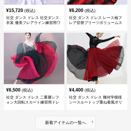
¥
15,720
¥
6,200
(税込)
(税込)
社交 ダンス ドレス 社交ダンス
社交 ダンス ドレス レース袖フ
衣装 優美フレアライン練習用ワ
レア切替プリーツボリュームス
ンピース
カート練習着
¥
6,500
¥
4,400
(税込)
(税込)
社交 ダンス ドレス 二重層シフ
社交 ダンス ドレス 幾何学模様
ォン大回転スカート練習用ドレ
シースルートップ重ね着風ボリ
ス
ュームスカートドレス
›
新着アイテムの一覧へ