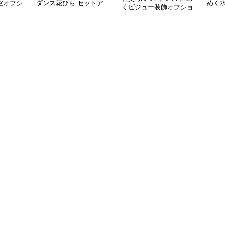
空オフシ
ダンス花びら セットア
めく
くビジュー装飾オフショ
ルセット
ップロングドレス
き社
ルダー社交ダンスセット
プ
アップ