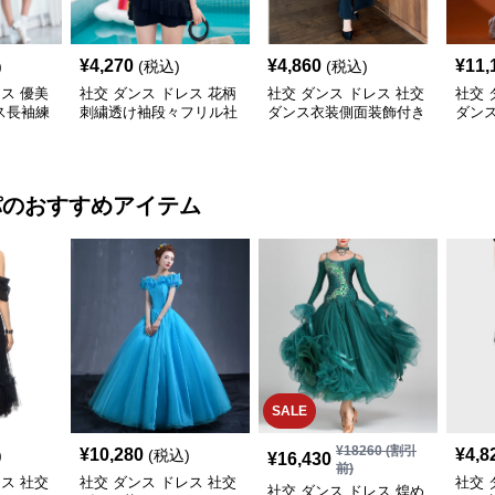
¥
4,270
¥
4,860
¥
11,
)
(税込)
(税込)
レス 優美
社交 ダンス ドレス 花柄
社交 ダンス ドレス 社交
社交 
ス長袖練
刺繍透け袖段々フリル社
ダンス衣装側面装飾付き
ダンス
交ダンス用ドレス
非対称ロング裾ドレス
ア ド
パ
のおすすめアイテム
SALE
¥
18260
(割引
¥
10,280
¥
4,8
)
(税込)
¥
16,430
前)
レス 社交
社交 ダンス ドレス 社交
社交 
社交 ダンス ドレス 煌め