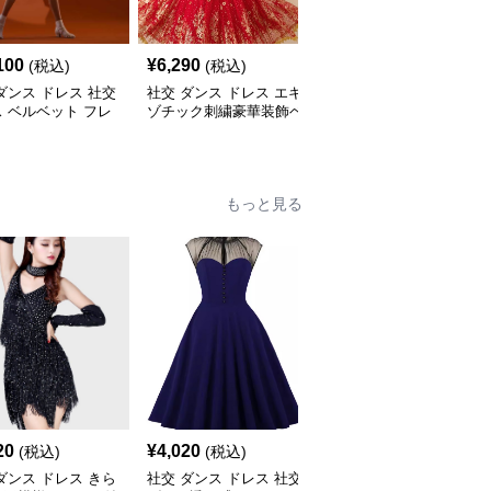
100
¥
6,290
¥
6,500
(税込)
(税込)
(税込)
ダンス ドレス 社交
社交 ダンス ドレス エキ
社交 ダンス ドレス スパ
 ベルベット フレ
ゾチック刺繍豪華装飾ベ
ンコール装飾多段房飾り
レス 青
リーダンス風セパレート
ノースリーブ競技用衣装
ドレス
もっと見る
20
¥
4,020
¥
4,260
(税込)
(税込)
(税込)
ダンス ドレス きら
社交 ダンス ドレス 社交
社交 ダンス ドレス 花柄