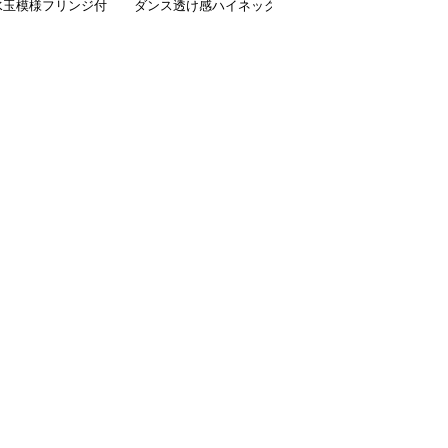
水玉模様フリンジ付
ダンス透け感ハイネック
総レース半袖アシンメト
交ダンスセットアッ
膝丈フレアセットアップ
リー裾ドレス