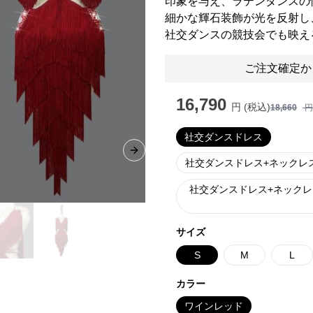
印象を与え、ラテンダンスの
細かな輝石装飾が光を反射し
社交ダンスの競技会でも映え
ご注文確定か
16,790
円 (税込)
18,660
円
社交ダンスドレス
Next slide
社交ダンスドレス+ネックレ
社交ダンスドレス+ネックレ
サイズ
S
M
L
カラー
ワインレッド