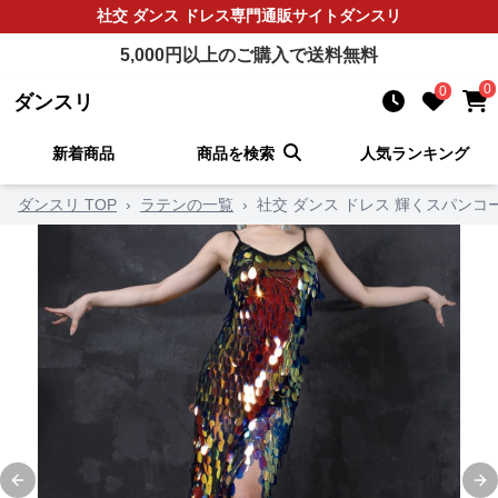
社交 ダンス ドレス
専門通販サイト
ダンスリ
5,000
円以上のご購入で送料無料
0
0
ダンスリ
新着商品
商品を検索
人気ランキング
ダンスリ TOP
›
ラテンの一覧
›
社交 ダンス ドレス 輝くスパンコ
Previous slide
Ne