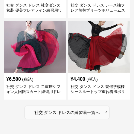
社交 ダンス ドレス 社交ダンス
社交 ダンス ドレス レース袖フ
衣装 優美フレアライン練習用ワ
レア切替プリーツボリュームス
ンピース
カート練習着
¥
6,500
¥
4,400
(税込)
(税込)
社交 ダンス ドレス 二重層シフ
社交 ダンス ドレス 幾何学模様
ォン大回転スカート練習用ドレ
シースルートップ重ね着風ボリ
ス
ュームスカートドレス
›
社交 ダンス ドレス
の
練習着
一覧へ