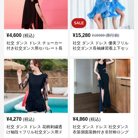
SALE
¥
4,600
¥
15,280
(税込)
¥
16980
(割引前)
社交 ダンス ドレス チョーカー
社交 ダンス ドレス 優美フリル
付き社交ダンス用セパレート長
社交ダンス長袖練習着上下セッ
袖シャツセット
ト
¥
4,270
¥
4,860
(税込)
(税込)
社交 ダンス ドレス 花柄刺繍透
社交 ダンス ドレス 社交ダンス
け袖段々フリル社交ダンス用ド
衣装側面装飾付き非対称ロング
レス
裾ドレス