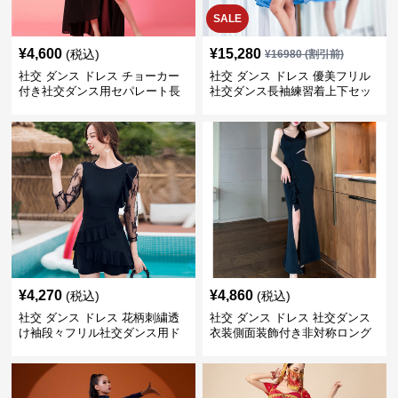
SALE
¥
4,600
¥
15,280
(税込)
¥
16980
(割引前)
社交 ダンス ドレス チョーカー
社交 ダンス ドレス 優美フリル
付き社交ダンス用セパレート長
社交ダンス長袖練習着上下セッ
袖シャツセット
ト
¥
4,270
¥
4,860
(税込)
(税込)
社交 ダンス ドレス 花柄刺繍透
社交 ダンス ドレス 社交ダンス
け袖段々フリル社交ダンス用ド
衣装側面装飾付き非対称ロング
レス
裾ドレス