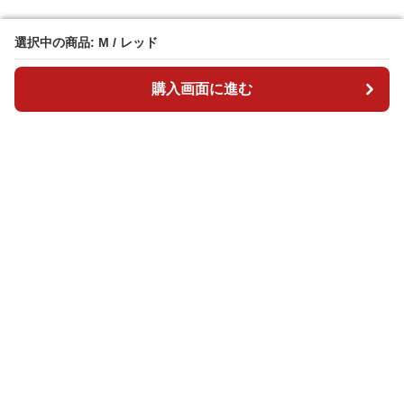
選択中の商品: M / レッド
選択中の商品: M / レッド
購入画面に進む
購入画面に進む
ダンスリ
について
会社概要