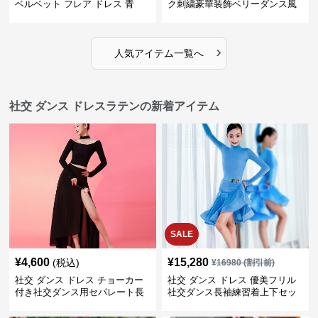
ベルベット フレア ドレス 青
ク刺繍豪華装飾ベリーダンス風
セパレートドレス
›
人気アイテム一覧へ
社交 ダンス ドレスラテンの新着アイテム
SALE
¥
4,600
¥
15,280
(税込)
¥
16980
(割引前)
社交 ダンス ドレス チョーカー
社交 ダンス ドレス 優美フリル
付き社交ダンス用セパレート長
社交ダンス長袖練習着上下セッ
袖シャツセット
ト