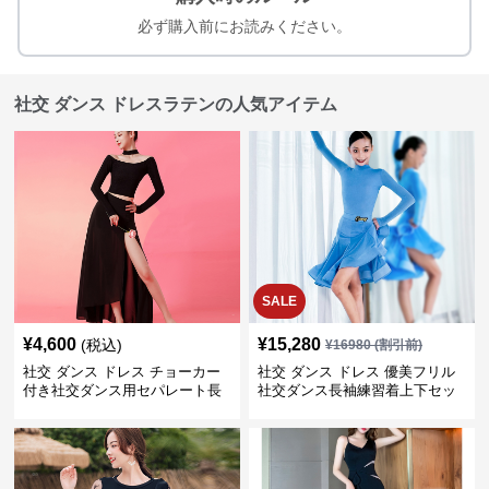
必ず購入前にお読みください。
社交 ダンス ドレスラテンの人気アイテム
SALE
¥
4,600
¥
15,280
(税込)
¥
16980
(割引前)
社交 ダンス ドレス チョーカー
社交 ダンス ドレス 優美フリル
付き社交ダンス用セパレート長
社交ダンス長袖練習着上下セッ
袖シャツセット
ト