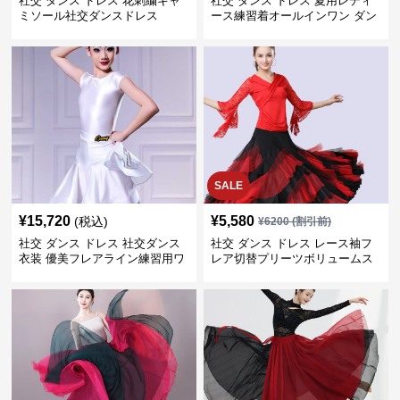
社交 ダンス ドレス 花刺繍キャ
社交 ダンス ドレス 夏用レディ
ミソール社交ダンスドレス
ース練習着オールインワン ダン
ス
SALE
¥
15,720
¥
5,580
(税込)
¥
6200
(割引前)
社交 ダンス ドレス 社交ダンス
社交 ダンス ドレス レース袖フ
衣装 優美フレアライン練習用ワ
レア切替プリーツボリュームス
ンピース
カート練習着