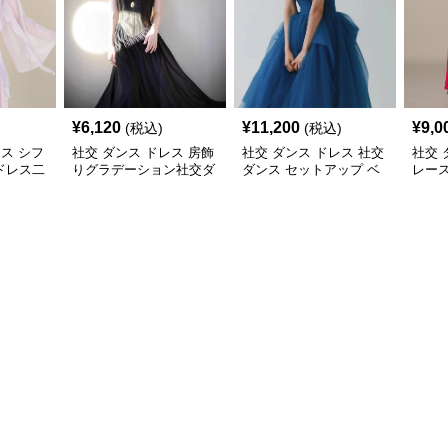
¥
6,120
¥
11,200
¥
9,0
(税込)
(税込)
レス シフ
社交 ダンス ドレス 房飾
社交 ダンス ドレス 社交
社交 
ドレス二
りグラデーション社交ダ
ダンス セットアップ ベ
レー
ンスドレスセットアップ
アトップチュール舞踏会
風ロ
用長裾衣装