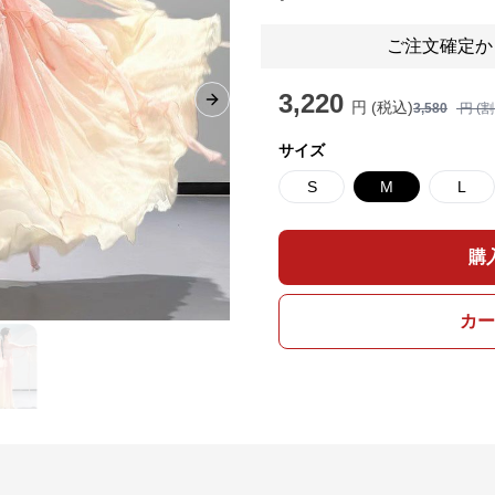
ご注文確定か
3,220
円 (税込)
Next slide
3,580
円 (
サイズ
S
M
L
購
カー