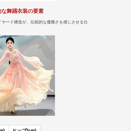
的な舞踊衣装の要素
イヤード構造が、伝統的な優雅さを感じさせる仕
m)
ヒップ(cm)