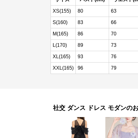
XS(155)
80
63
S(160)
83
66
M(165)
86
70
L(170)
89
73
XL(165)
93
76
XXL(165)
96
79
社交 ダンス ドレス
モダン
の