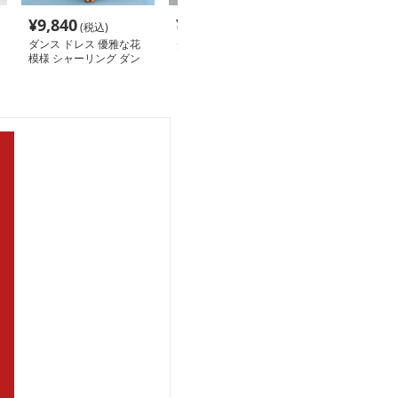
¥
9,840
¥
3,000
¥
14,040
(税込)
(税込)
(税
ダンス ドレス 優雅な花
ダンス ドレス 優美なラ
社交 ダンス ド
模様 シャーリング ダン
ップスカート付きレッス
ダンス 舞華流
スドレス
ン着
アードフリルド