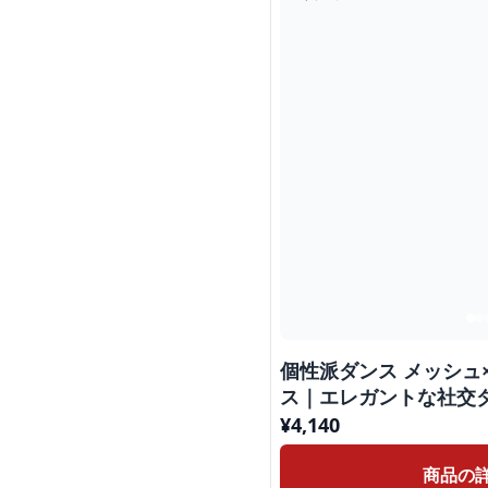
個性派ダンス メッシュ
ス｜エレガントな社交
の優雅さを取り入れ
¥
4,140
商品の