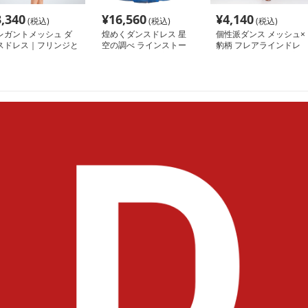
3,340
¥
16,560
¥
4,140
(税込)
(税込)
(税込)
レガントメッシュ ダ
煌めくダンスドレス 星
個性派ダンス メッシュ×
スドレス｜フリンジと
空の調べ ラインストー
豹柄 フレアラインドレ
ネックデザイン
ン装飾モダン社交ドレス
ス｜エレガントな社交ダ
ンスドレスで、バレエの
優雅さを取り入れ