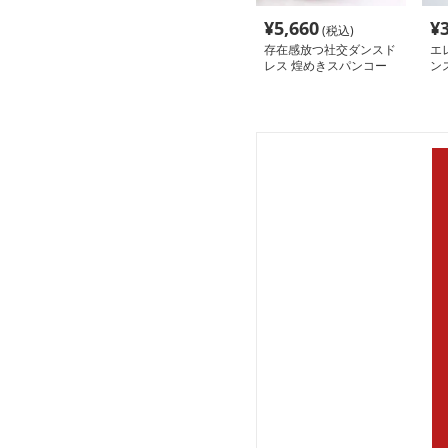
¥
5,660
¥
(税込)
存在感放つ社交ダンスド
エ
レス 煌めきスパンコー
ン
ル切替フレアロング｜胸
V
元のスパンコール装飾と
大胆なフレアスカートが
特徴