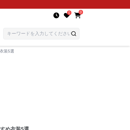
0
0
衣装5選
すめ衣装5選