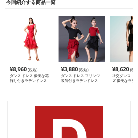
今回紹介する商品一覧
¥
8,960
¥
3,880
¥
8,620
(税込)
(税込)
(税込
ダンス ドレス 優美な花
ダンス ドレス フリンジ
社交ダンス ドレ
飾り付きラテンドレス
装飾付きラテンドレス
ズ 優美なラテ
ット ダンスド