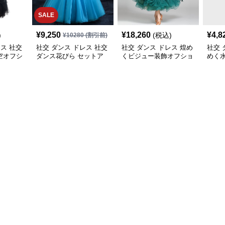
SALE
¥
9,250
¥
18,260
¥
4,8
)
(税込)
¥
10280
(割引前)
レス 社交
社交 ダンス ドレス 社交
社交 ダンス ドレス 煌め
社交 
空オフシ
ダンス花びら セットア
くビジュー装飾オフショ
めく
ルセット
ップロングドレス
ルダー社交ダンスセット
き社
アップ
プ