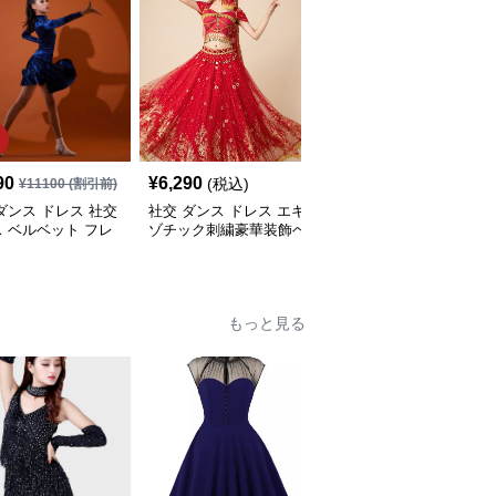
90
¥
6,290
¥
6,500
(税込)
(税込)
¥
11100
(割引前)
ダンス ドレス 社交
社交 ダンス ドレス エキ
社交 ダンス ドレス スパ
 ベルベット フレ
ゾチック刺繍豪華装飾ベ
ンコール装飾多段房飾り
レス 青
リーダンス風セパレート
ノースリーブ競技用衣装
ドレス
もっと見る