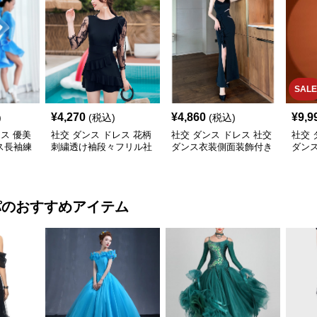
SALE
¥
4,270
¥
4,860
¥
9,9
)
(税込)
(税込)
レス 優美
社交 ダンス ドレス 花柄
社交 ダンス ドレス 社交
社交 
ス長袖練
刺繍透け袖段々フリル社
ダンス衣装側面装飾付き
ダンス
交ダンス用ドレス
非対称ロング裾ドレス
ア ド
パ
のおすすめアイテム