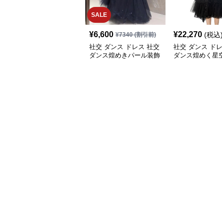
SALE
¥
6,600
¥
22,270
(税込
¥
7340
(割引前)
社交 ダンス ドレス 社交
社交 ダンス ド
ダンス煌めきパール装飾
ダンス煌めく星
セットアップロングドレ
ョルダーチュー
ス
アップ