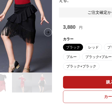
える。
ご注文確定か
3,880
円
Next slide
カラー
ブラック
レッド
ブ
ブルー
ブラック+ブルー
ブラック+ブラック
購
カー