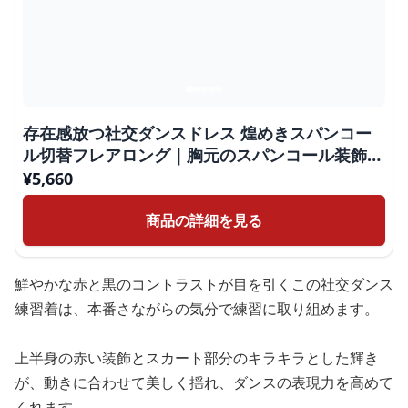
存在感放つ社交ダンスドレス 煌めきスパンコー
ル切替フレアロング｜胸元のスパンコール装飾と
大胆なフレアスカートが特徴
¥
5,660
商品の詳細を見る
鮮やかな赤と黒のコントラストが目を引くこの社交ダンス
練習着は、本番さながらの気分で練習に取り組めます。
上半身の赤い装飾とスカート部分のキラキラとした輝き
が、動きに合わせて美しく揺れ、ダンスの表現力を高めて
くれます。