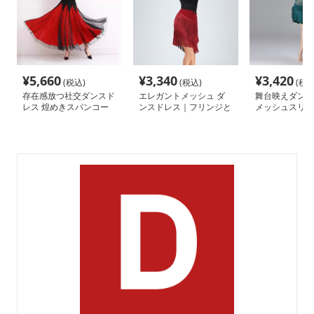
¥
5,660
¥
3,340
¥
3,420
(税込)
(税込)
(税込
存在感放つ社交ダンスド
エレガントメッシュ ダ
舞台映えダンス
レス 煌めきスパンコー
ンスドレス｜フリンジと
メッシュスリー
ル切替フレアロング｜胸
Vネックデザイン
ンメトリー ダ
元のスパンコール装飾と
ス｜エレガント
大胆なフレアスカートが
スタイルを取り
特徴
交