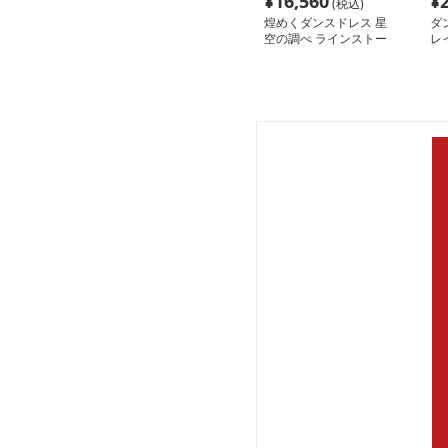
¥
16,560
¥
(税込)
煌めくダンスドレス 星
ダ
空の調べ ラインストー
レ
ン装飾モダン社交ドレス
ス