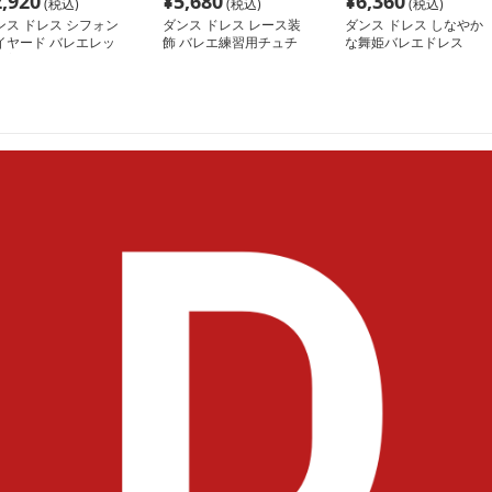
2,920
¥
5,680
¥
6,360
(税込)
(税込)
(税込)
ンス ドレス シフォン
ダンス ドレス レース装
ダンス ドレス しなやか
イヤード バレエレッ
飾 バレエ練習用チュチ
な舞姫バレエドレス
ン着
ュ