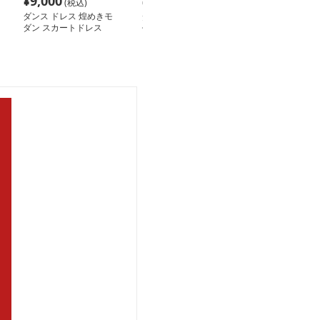
¥
9,000
¥
7,000
¥
4,520
(税込)
(税込)
(税込
ダンス ドレス 煌めきモ
ダンス ドレス 舞踏花園
在庫切れ
ダン スカートドレス
モダンスタイル ダンス
魅惑的ステージ
ドレス
ドレス 優美な
ダンドレス