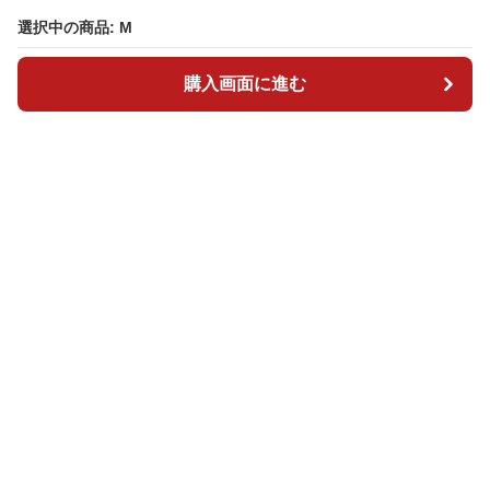
選択中の商品: M
選択中の商品: M
購入画面に進む
購入画面に進む
ダンスリ
について
会社概要
利用規約