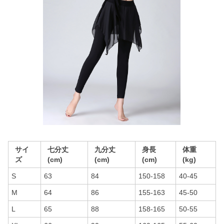
サイ
七分丈
九分丈
身長
体重
ズ
(cm)
(cm)
(cm)
(kg)
S
63
84
150-158
40-45
M
64
86
155-163
45-50
L
65
88
158-165
50-55