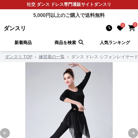
社交 ダンス ドレス
専門通販サイト
ダンスリ
5,000
円以上のご購入で送料無料
0
0
ダンスリ
新着商品
商品を検索
人気ランキング
ダンスリ TOP
›
練習着の一覧
›
ダンス ドレス シフォンレイヤー
Previous slide
Ne