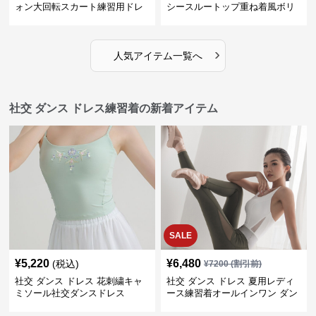
ォン大回転スカート練習用ドレ
シースルートップ重ね着風ボリ
ス
ュームスカートドレス
›
人気アイテム一覧へ
社交 ダンス ドレス練習着の新着アイテム
SALE
¥
5,220
¥
6,480
(税込)
¥
7200
(割引前)
社交 ダンス ドレス 花刺繍キャ
社交 ダンス ドレス 夏用レディ
ミソール社交ダンスドレス
ース練習着オールインワン ダン
ス