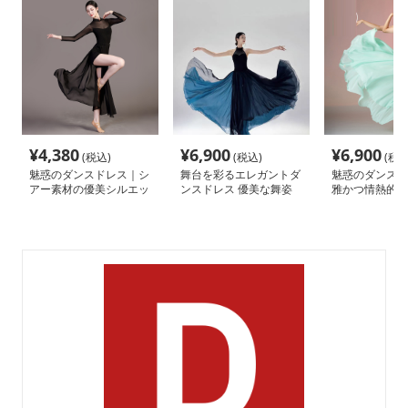
¥
4,380
¥
6,900
¥
6,900
(税込)
(税込)
(税込
魅惑のダンスドレス｜シ
舞台を彩るエレガントダ
魅惑のダンスド
アー素材の優美シルエッ
ンスドレス 優美な舞姿
雅かつ情熱的な
ト
を演出する二重シフォン
レープスカート
ホルターネック