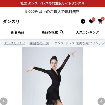
社交 ダンス ドレス
専門通販サイト
ダンスリ
5,000
円以上のご購入で送料無料
0
0
ダンスリ
新着商品
商品を検索
人気ランキング
ダンスリ TOP
›
練習着の一覧
›
ダンス ドレス 優美な縦フリンジ
Previous slide
Ne