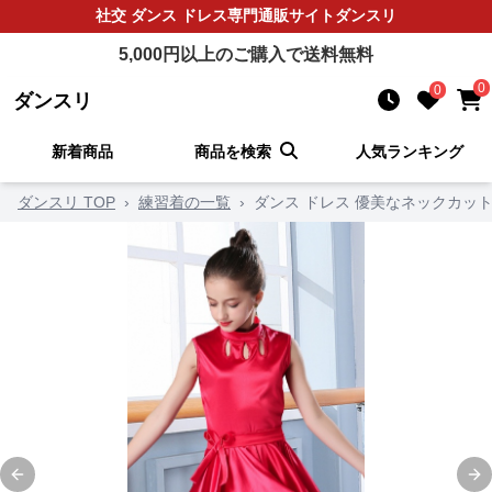
社交 ダンス ドレス
専門通販サイト
ダンスリ
5,000
円以上のご購入で送料無料
0
0
ダンスリ
新着商品
商品を検索
人気ランキング
ダンスリ TOP
›
練習着の一覧
›
ダンス ドレス 優美なネックカッ
Previous slide
Ne