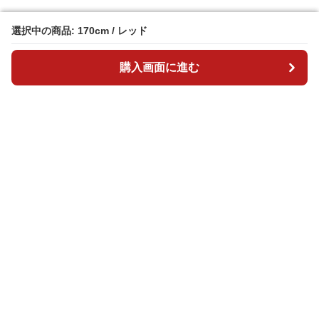
選択中の商品: 170cm / レッド
選択中の商品: 170cm / レッド
購入画面に進む
購入画面に進む
ダンスリ
について
会社概要