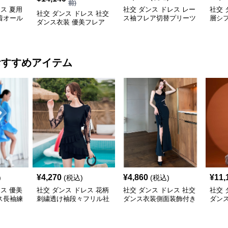
前)
レス 夏用
社交 ダンス ドレス レー
社交 
社交 ダンス ドレス 社交
着オール
ス袖フレア切替プリーツ
層シ
ダンス衣装 優美フレア
ボリュームスカート練習
ト練
ライン練習用ワンピース
着
おすすめアイテム
¥
4,270
¥
4,860
¥
11,
)
(税込)
(税込)
レス 優美
社交 ダンス ドレス 花柄
社交 ダンス ドレス 社交
社交 
ス長袖練
刺繍透け袖段々フリル社
ダンス衣装側面装飾付き
ダンス
交ダンス用ドレス
非対称ロング裾ドレス
ア ド