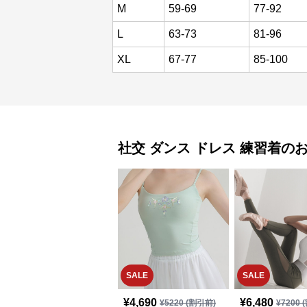
M
59-69
77-92
L
63-73
81-96
XL
67-77
85-100
社交 ダンス ドレス
練習着
の
SALE
SALE
¥
4,690
¥
6,480
¥
5220
(割引前)
¥
7200
(