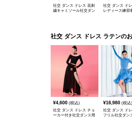
社交 ダンス ドレス 花刺
社交 ダンス ド
繍キャミソール社交ダン
レディース練習
スドレス
インワン ダンス
社交 ダンス ドレス
ラテン
の
¥
4,600
¥
16,980
(税込)
(税込
社交 ダンス ドレス チョ
社交 ダンス ド
ーカー付き社交ダンス用
フリル社交ダン
セパレート長袖シャツセ
習着上下セット
ット