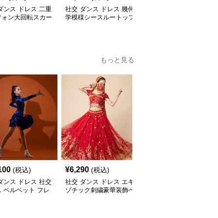
ダンス ドレス 二重
社交 ダンス ドレス 幾何
社交 ダンス ドレス 花柄
フォン大回転スカー
学模様シースルートップ
プリント長袖フレアスカ
習用ドレス
重ね着風ボリュームスカ
ート社交ダンスドレス
ートドレス
もっと見る
100
¥
6,290
¥
6,500
(税込)
(税込)
(税込)
ダンス ドレス 社交
社交 ダンス ドレス エキ
社交 ダンス ドレス スパ
 ベルベット フレ
ゾチック刺繍豪華装飾ベ
ンコール装飾多段房飾り
レス 青
リーダンス風セパレート
ノースリーブ競技用衣装
ドレス