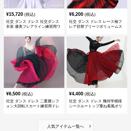
¥
15,720
¥
6,200
(税込)
(税込)
社交 ダンス ドレス 社交ダンス
社交 ダンス ドレス レース袖フ
衣装 優美フレアライン練習用ワ
レア切替プリーツボリュームス
ンピース
カート練習着
¥
6,500
¥
4,400
(税込)
(税込)
社交 ダンス ドレス 二重層シフ
社交 ダンス ドレス 幾何学模様
ォン大回転スカート練習用ドレ
シースルートップ重ね着風ボリ
ス
ュームスカートドレス
›
人気アイテム一覧へ