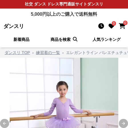
社交 ダンス ドレス
専門通販サイト
ダンスリ
5,000
円以上のご購入で送料無料
0
0
ダンスリ
新着商品
商品を検索
人気ランキング
ダンスリ TOP
›
練習着の一覧
›
エレガントライン バレエチュチュ
Previous slide
Ne