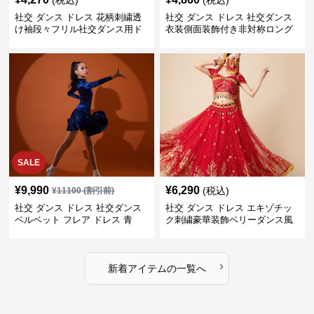
(税込)
(税込)
社交 ダンス ドレス 花柄刺繍透
社交 ダンス ドレス 社交ダンス
け袖段々フリル社交ダンス用ド
衣装側面装飾付き非対称ロング
レス
裾ドレス
SALE
¥
9,990
¥
6,290
(税込)
¥
11100
(割引前)
社交 ダンス ドレス 社交ダンス
社交 ダンス ドレス エキゾチッ
ベルベット フレア ドレス 青
ク刺繍豪華装飾ベリーダンス風
セパレートドレス
›
新着アイテムの一覧へ