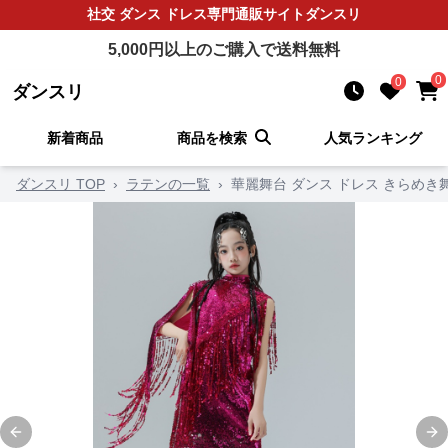
社交 ダンス ドレス
専門通販サイト
ダンスリ
5,000
円以上のご購入で送料無料
0
0
ダンスリ
新着商品
商品を検索
人気ランキング
ダンスリ TOP
›
ラテンの一覧
›
華麗舞台 ダンス ドレス きらめ
Previous slide
Ne