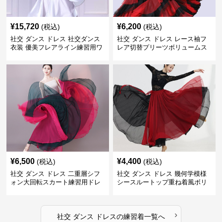
¥
15,720
¥
6,200
(税込)
(税込)
社交 ダンス ドレス 社交ダンス
社交 ダンス ドレス レース袖フ
衣装 優美フレアライン練習用ワ
レア切替プリーツボリュームス
ンピース
カート練習着
¥
6,500
¥
4,400
(税込)
(税込)
社交 ダンス ドレス 二重層シフ
社交 ダンス ドレス 幾何学模様
ォン大回転スカート練習用ドレ
シースルートップ重ね着風ボリ
ス
ュームスカートドレス
›
社交 ダンス ドレス
の
練習着
一覧へ