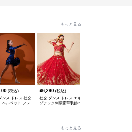
もっと見る
100
¥
6,290
¥
6,500
(税込)
(税込)
(税込)
ダンス ドレス 社交
社交 ダンス ドレス エキ
社交 ダンス ドレス スパ
 ベルベット フレ
ゾチック刺繍豪華装飾ベ
ンコール装飾多段房飾り
レス 青
リーダンス風セパレート
ノースリーブ競技用衣装
ドレス
もっと見る