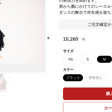
の表現力を高めます。
肩から腕にかけてのシースル
ダンスの舞台で存在感を放ち
ご注文確定か
10,260
円
Next slide
サイズ
XS
S
M
カラー
ブラック
ブラウン
購
カー