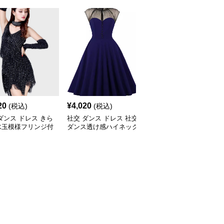
20
¥
4,020
¥
4,260
(税込)
(税込)
(税込)
ダンス ドレス きら
社交 ダンス ドレス 社交
社交 ダンス ドレス 花柄
水玉模様フリンジ付
ダンス透け感ハイネック
総レース半袖アシンメト
交ダンスセットアッ
膝丈フレアセットアップ
リー裾ドレス