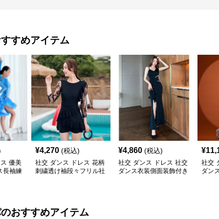
おすすめアイテム
¥
4,270
¥
4,860
¥
11,
)
(税込)
(税込)
レス 優美
社交 ダンス ドレス 花柄
社交 ダンス ドレス 社交
社交 
ス長袖練
刺繍透け袖段々フリル社
ダンス衣装側面装飾付き
ダンス
交ダンス用ドレス
非対称ロング裾ドレス
ア ド
パ
のおすすめアイテム