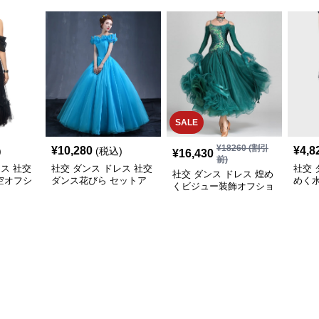
SALE
¥
18260
(割引
¥
10,280
¥
4,8
)
(税込)
¥
16,430
前)
レス 社交
社交 ダンス ドレス 社交
社交 
社交 ダンス ドレス 煌め
空オフシ
ダンス花びら セットア
めく
くビジュー装飾オフショ
ルセット
ップロングドレス
き社
ルダー社交ダンスセット
プ
アップ