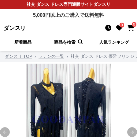
社交 ダンス ドレス
専門通販サイト
ダンスリ
5,000
円以上のご購入で送料無料
0
0
ダンスリ
新着商品
商品を検索
人気ランキング
ダンスリ TOP
›
ラテンの一覧
›
社交 ダンス ドレス 優雅フリンジ
Previous slide
Ne