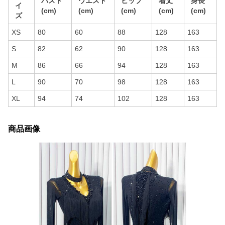
バスト
ウエスト
ヒップ
着丈
身長
イ
(cm)
(cm)
(cm)
(cm)
(cm)
ズ
XS
80
60
88
128
163
S
82
62
90
128
163
M
86
66
94
128
163
L
90
70
98
128
163
XL
94
74
102
128
163
商品画像