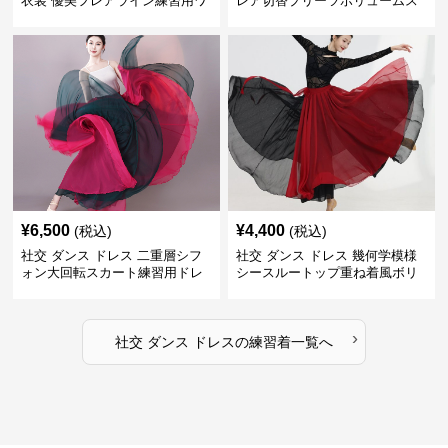
衣装 優美フレアライン練習用ワ
レア切替プリーツボリュームス
ンピース
カート練習着
¥
6,500
¥
4,400
(税込)
(税込)
社交 ダンス ドレス 二重層シフ
社交 ダンス ドレス 幾何学模様
ォン大回転スカート練習用ドレ
シースルートップ重ね着風ボリ
ス
ュームスカートドレス
›
社交 ダンス ドレス
の
練習着
一覧へ