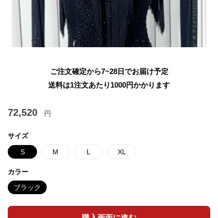
ご注文確定から7~28日でお届け予定
送料は1注文あたり
1000
円かかります
72,520
円
サイズ
S
M
L
XL
カラー
ブラック
購入画面に進む