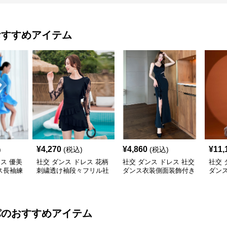
おすすめアイテム
¥
4,270
¥
4,860
¥
11,
)
(税込)
(税込)
レス 優美
社交 ダンス ドレス 花柄
社交 ダンス ドレス 社交
社交 
ス長袖練
刺繍透け袖段々フリル社
ダンス衣装側面装飾付き
ダンス
交ダンス用ドレス
非対称ロング裾ドレス
ア ド
パ
のおすすめアイテム