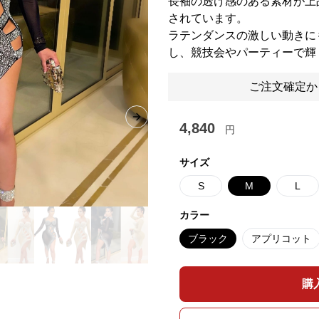
長袖の透け感のある素材が上
されています。
ラテンダンスの激しい動きに
し、競技会やパーティーで輝
ご注文確定か
Next slide
4,840
円
サイズ
S
M
L
カラー
ブラック
アプリコット
購