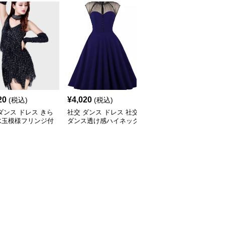
20
¥
4,020
¥
4,260
(税込)
(税込)
(税込)
ダンス ドレス きら
社交 ダンス ドレス 社交
社交 ダンス ドレス 花柄
水玉模様フリンジ付
ダンス透け感ハイネック
総レース半袖アシンメト
交ダンスセットアッ
膝丈フレアセットアップ
リー裾ドレス