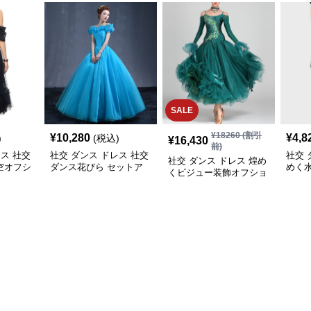
SALE
¥
18260
(割引
¥
10,280
¥
4,8
)
(税込)
¥
16,430
前)
レス 社交
社交 ダンス ドレス 社交
社交 
社交 ダンス ドレス 煌め
空オフシ
ダンス花びら セットア
めく
くビジュー装飾オフショ
ルセット
ップロングドレス
き社
ルダー社交ダンスセット
プ
アップ