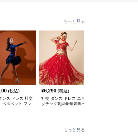
もっと見る
100
¥
6,290
¥
6,500
(税込)
(税込)
(税込)
ダンス ドレス 社交
社交 ダンス ドレス エキ
社交 ダンス ドレス スパ
 ベルベット フレ
ゾチック刺繍豪華装飾ベ
ンコール装飾多段房飾り
レス 青
リーダンス風セパレート
ノースリーブ競技用衣装
ドレス
もっと見る