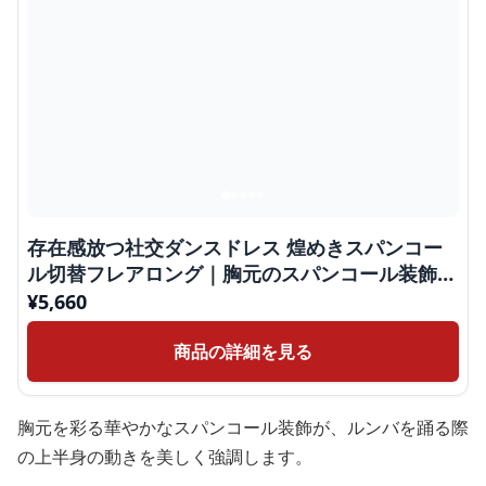
存在感放つ社交ダンスドレス 煌めきスパンコー
ル切替フレアロング｜胸元のスパンコール装飾と
大胆なフレアスカートが特徴
¥
5,660
商品の詳細を見る
胸元を彩る華やかなスパンコール装飾が、ルンバを踊る際
の上半身の動きを美しく強調します。