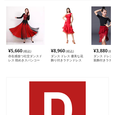
¥
5,660
¥
8,960
¥
3,880
(税込)
(税込)
(税込
存在感放つ社交ダンスド
ダンス ドレス 優美な花
ダンス ドレス 
レス 煌めきスパンコー
飾り付きラテンドレス
装飾付きラテン
ル切替フレアロング｜胸
元のスパンコール装飾と
大胆なフレアスカートが
特徴